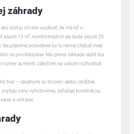
ej záhrady
aký účel ju chcete využívať. Ak má ísť o
2
ať aspoň 15 m
, komfortnejších ale bude aspoň 25
ku. Na príjemné posedenie by tu nemal chýbať malý
ridor na prechádzanie. Má zimná záhrada slúžiť iba
 rozmer aj menší, záleží len na vašom rozhodnutí.
í tvar — ideálnymi sú štvorec alebo obdĺžnik.
 zvyšujú cenu vyhotovenia, zaťažujú konštrukciu,
vanie a vetranie.
hrady