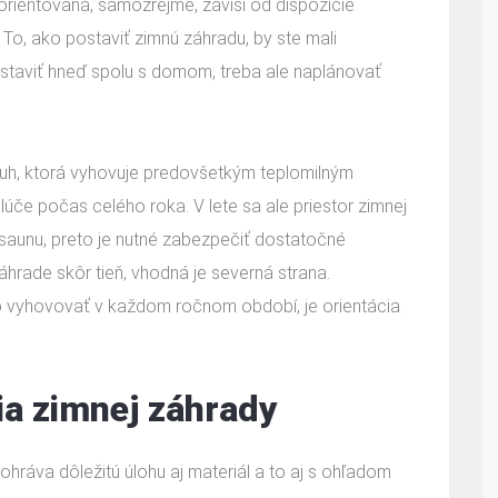
rientovaná, samozrejme, závisí od dispozície
o, ako postaviť zimnú záhradu, by ste mali
ostaviť hneď spolu s domom, treba ale naplánovať
 juh, ktorá vyhovuje predovšetkým teplomilným
 lúče počas celého roka. V lete sa ale priestor zimnej
saunu, preto je nutné zabezpečiť dostatočné
záhrade skôr tieň, vhodná je severná strana.
 vyhovovať v každom ročnom období, je orientácia
ia zimnej záhrady
ohráva dôležitú úlohu aj materiál a to aj s ohľadom