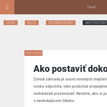
Úvod
ÚVOD
BLOG
INTERIÉR DOMU
AKO POSTAVI
19.01.2022
Ako postaviť dok
Zimná záhrada je snom mnohých majiteľo
vonku odpočíva, vám poskytne prepojenie 
nedokázali prezimovať. Neviete, ako si 
v nasledujúcom článku.