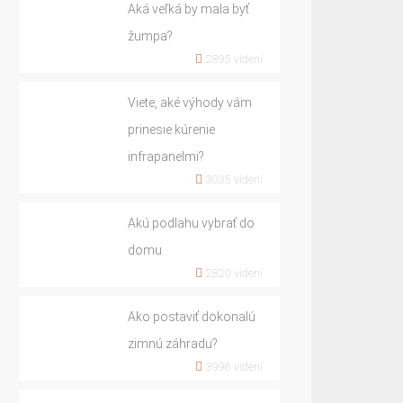
Aká veľká by mala byť
žumpa?
2895 videní
Viete, aké výhody vám
prinesie kúrenie
infrapanelmi?
3035 videní
Akú podlahu vybrať do
domu
2820 videní
Ako postaviť dokonalú
zimnú záhradu?
3996 videní