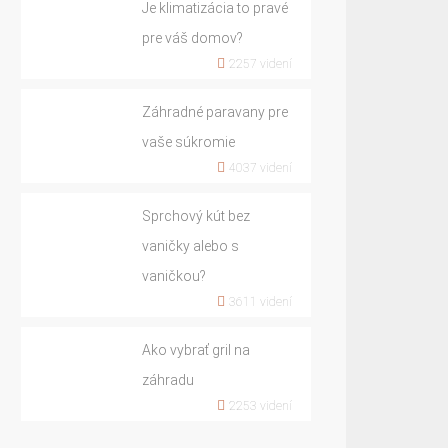
Je klimatizácia to pravé
pre váš domov?
2257 videní
Záhradné paravany pre
vaše súkromie
4037 videní
Sprchový kút bez
vaničky alebo s
vaničkou?
3611 videní
Ako vybrať gril na
záhradu
2253 videní