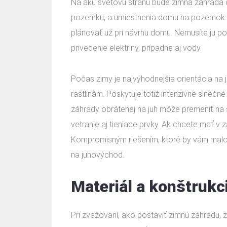
Na akú svetovú stranu bude zimná záhrada o
pozemku, a umiestnenia domu na pozemok. T
plánovať už pri návrhu domu. Nemusíte ju p
privedenie elektriny, prípadne aj vody.
Počas zimy je najvýhodnejšia orientácia na
rastlinám. Poskytuje totiž intenzívne slnečné
záhrady obrátenej na juh môže premeniť na 
vetranie aj tieniace prvky. Ak chcete mať v 
Kompromisným riešením, ktoré by vám malo
na juhovýchod.
Materiál a konštrukc
Pri zvažovaní, ako postaviť zimnú záhradu, z