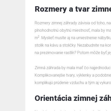
Rozmery a tvar zimn
Rozmery zimnej záhrady závisia od toho, na 
plnohodnotnú obytnú miestnosť, mala by m
2
m
. Myslieť musíte aj na umiestnenie nábyt
stolík na kávu a stoličky. Nezabudnite na ko
na prezimovanie rastlín? Potom môže byť jej
Zimná záhrada by mala mať čo najjednoduchš
Komplikovanejšie tvary, výklenky a podobne
komplikujú prúdenie vzduchu a tým aj vykuro
Orientácia zimnej zá