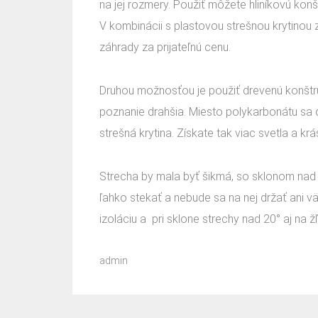
na jej rozmery. Použiť môžete hliníkovú konš
V kombinácii s plastovou strešnou krytinou
záhrady za prijateľnú cenu.
Druhou možnosťou je použiť drevenú konštruk
poznanie drahšia. Miesto polykarbonátu sa dá
strešná krytina. Získate tak viac svetla a kr
Strecha by mala byť šikmá, so sklonom nad 
ľahko stekať a nebude sa na nej držať ani v
izoláciu a pri sklone strechy nad 20° aj na
admin