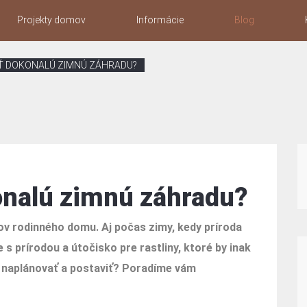
Projekty domov
Informácie
Blog
Ť DOKONALÚ ZIMNÚ ZÁHRADU?
onalú zimnú záhradu?
v rodinného domu. Aj počas zimy, kedy príroda
s prírodou a útočisko pre rastliny, ktoré by inak
ju naplánovať a postaviť? Poradíme vám