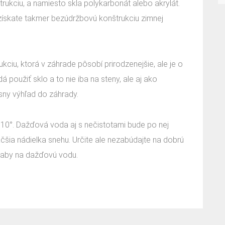
trukciu, a namiesto skla polykarbonát alebo akrylát.
 získate takmer bezúdržbovú konštrukciu zimnej
ciu, ktorá v záhrade pôsobí prirodzenejšie, ale je o
 použiť sklo a to nie iba na steny, ale aj ako
ásny výhľad do záhrady.
10°. Dažďová voda aj s nečistotami bude po nej
äčšia nádielka snehu. Určite ale nezabúdajte na dobrú
 žľaby na dažďovú vodu.